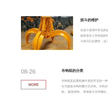
抓斗的维护
在抓斗使用中常见的
损而丧失工作性能的
斗体刃口抗磨性，这二
08-26
吊钩组的分类
吊钩组是起重机械中更好常见的一种
MORE
分为锻造吊钩和叠片式吊钩。吊钩分类
钩 、眼形滑钩 、带保险卡吊环螺钉 、