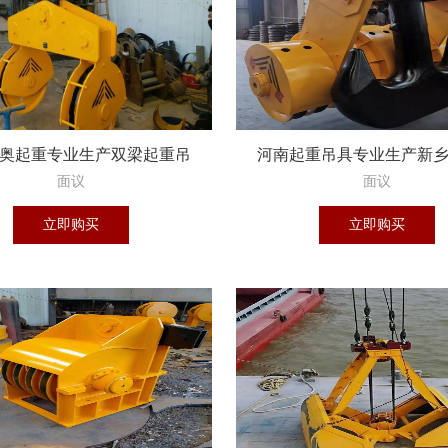
奥起重专业生产双梁起重吊
河南起重吊具专业生产新
钩组
起重机械
面议
面议
立即购买
立即购买