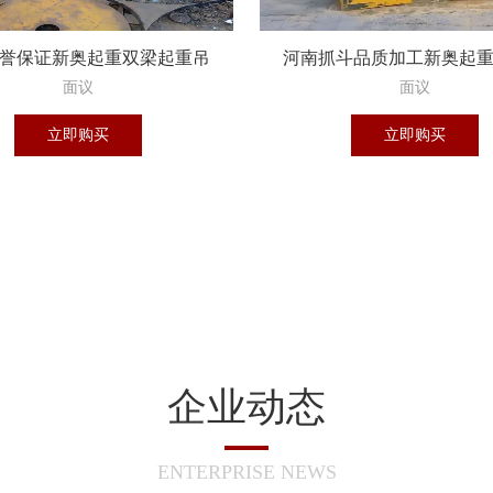
誉保证新奥起重双梁起重吊
河南抓斗品质加工新奥起
钩组热销中
限公司
面议
面议
立即购买
立即购买
企业动态
ENTERPRISE NEWS