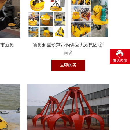
乡市新奥
新奥起重葫芦吊钩供应大方集团-新
奥起重吊钩供
面议

咨询
电话咨询
16638
立即购买