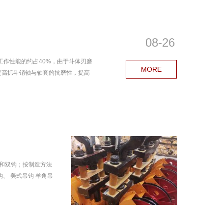
08-26
工作性能的约占40%，由于斗体刃磨
MORE
提高抓斗销轴与轴套的抗磨性，提高
和双钩；按制造方法
、 美式吊钩 羊角吊