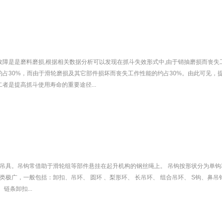
故障是是磨料磨损,根据相关数据分析可以发现在抓斗失效形式中,由于销抽磨损而丧失
约占30%，而由于滑轮磨损及其它部件损坏而丧失工作性能的约占30%。由此可见，
者是提高抓斗使用寿命的重要途径...
吊具。吊钩常借助于滑轮组等部件悬挂在起升机构的钢丝绳上。 吊钩按形状分为单钩
极广，一般包括：卸扣、吊环、 圆环 、梨形环、 长吊环、 组合吊环、 S钩、鼻吊钩
链条卸扣...