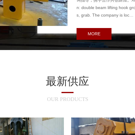
询指导，携手合作共创辉煌。Xinxiang Xin
n: double beam lifting hook gro
s, grab. The company is loc…
MORE
最新供应
OUR PRODUCTS