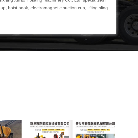
ao Hoisting Machinery Co., Ltd. specializes i
up, hoist hook, electromagnetic suction cup, lifting sling